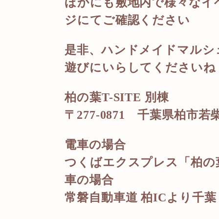
ほかにも敷地内で様々なイベ
ジにてご確認ください
是非、ハンドメイドマルシ
遊びにいらしてくださいね
柏の葉T-SITE 別棟
〒277-0871
千葉県柏市若
電車の場合
つくばエクスプレス「柏の
車の場合
常磐自動車道
柏
IC
より千