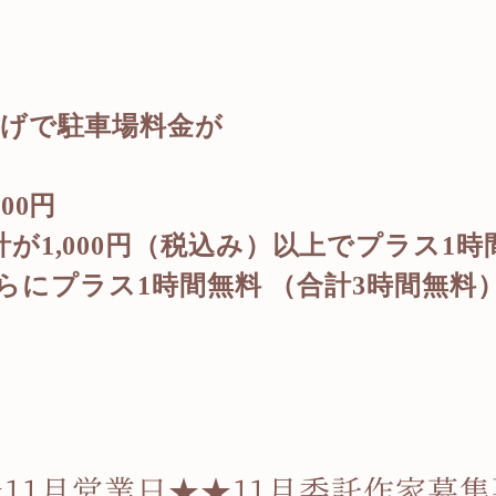
上げで駐車場料金が
200
円
計が
1,000
円（税込み）以上でプラス
1
時
らにプラス
1
時間無料
（合計
3
時間無料
11月営業日★★11月委託作家募