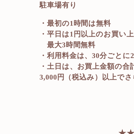
駐車場有り
・最初の
1
時間は無料
・平日は
1
円以上のお買い
最大
3
時間無料
・利用料金は、
30
分ごとに
・土日は、お買上金額の合
3,000
円（税込み）以上でさ
★★