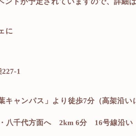
ントが予定されていますので、詳細は柏
ェに
柴
227-1
葉キャンパス」より徒歩
7
分（高架沿い
葉・八千代方面へ
2km 6
分 16号線沿い