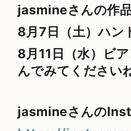
jasmine
さんの作
8
月
7
日（土）ハン
8
月
11
日（水）ビア
んでみてください
jasmineさんのIns