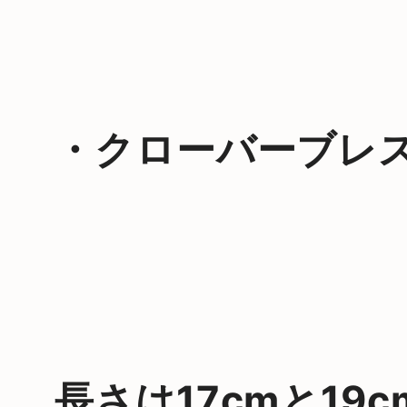
・クローバーブレ
長さは
17cm
と
19c